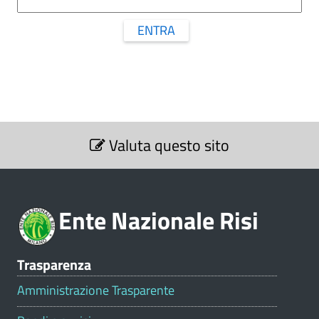
ENTRA
S
Valuta questo sito
e
z
i
o
Ente Nazionale Risi
n
e
V
Trasparenza
a
l
Amministrazione Trasparente
u
t