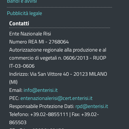
Bandi e avvisi
a
z
Pubblicità legale
i
Contatti
o
n
Ente Nazionale Risi
e
Numero REA MI - 2768064
p
Autorizzazione regionale alla produzione e al
o
commercio di vegetali n. 0606/2013 - RUOP
r
IT-03-0606
t
Indirizzo: Via San Vittore 40 - 20123 MILANO
a
l
(MI)
e
Email:
info@enterisi.it
PEC:
entenazionalerisi@cert.enterisi.it
Responsabile Protezione Dati:
rpd@enterisi.it
Telefono: +39.02-8855111 | Fax: +39.02-
865503