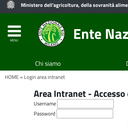
Ministero dell'agricoltura, della sovranità alime
Ente Naz
MENU
Chi siamo
HOME
»
Login area intranet
Area Intranet - Access
Username
Password