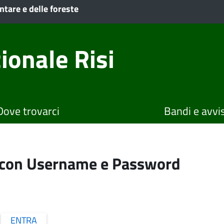
ntare e delle foreste
ionale Risi
Dove trovarci
Bandi e avvis
o con Username e Password
ENTRA