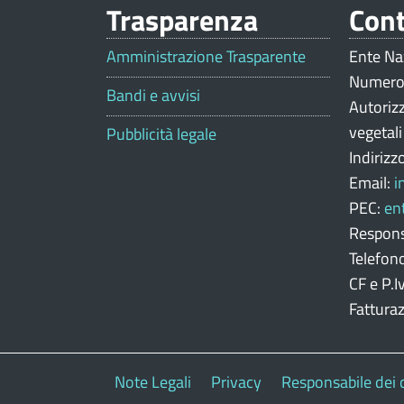
Trasparenza
Cont
V
a
Amministrazione Trasparente
Ente Na
Numero
l
Bandi e avvisi
Autoriz
u
vegetal
Pubblicità legale
Indirizz
t
Email:
i
a
PEC:
en
z
Respons
Telefon
i
CF e P.
o
Fattura
n
e
Note Legali
Privacy
Responsabile dei 