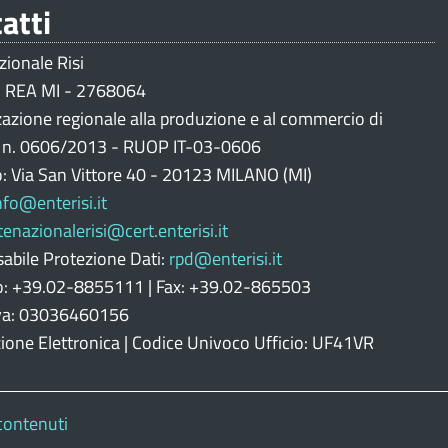
atti
zionale Risi
 REA MI - 2768064
zazione regionale alla produzione e al commercio di
i n. 0606/2013 - RUOP IT-03-0606
o: Via San Vittore 40 - 20123 MILANO (MI)
nfo@enterisi.it
tenazionalerisi@cert.enterisi.it
abile Protezione Dati:
rpd@enterisi.it
o: +39.02-8855111 | Fax: +39.02-865503
Iva: 03036460156
zione Elettronica | Codice Univoco Ufficio: UF41VR
contenuti