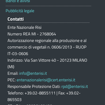
Bandi e avvisi
a
z
Pubblicità legale
i
Contatti
o
n
Ente Nazionale Risi
e
Numero REA MI - 2768064
p
Autorizzazione regionale alla produzione e al
o
commercio di vegetali n. 0606/2013 - RUOP
r
IT-03-0606
t
Indirizzo: Via San Vittore 40 - 20123 MILANO
a
l
(MI)
e
Email:
info@enterisi.it
PEC:
entenazionalerisi@cert.enterisi.it
Responsabile Protezione Dati:
rpd@enterisi.it
Telefono: +39.02-8855111 | Fax: +39.02-
865503