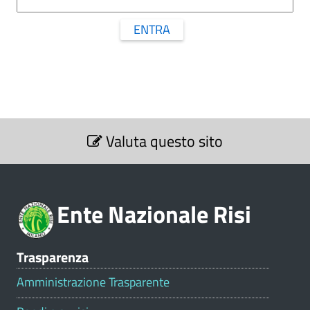
ENTRA
S
Valuta questo sito
e
z
i
o
Ente Nazionale Risi
n
e
V
Trasparenza
a
l
Amministrazione Trasparente
u
t