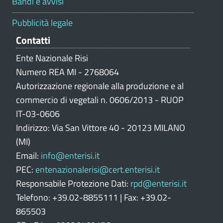
Bandi e avvisi
a
z
Pubblicità legale
i
Contatti
o
n
Ente Nazionale Risi
e
Numero REA MI - 2768064
p
Autorizzazione regionale alla produzione e al
o
commercio di vegetali n. 0606/2013 - RUOP
r
IT-03-0606
t
Indirizzo: Via San Vittore 40 - 20123 MILANO
a
l
(MI)
e
Email:
info@enterisi.it
PEC:
entenazionalerisi@cert.enterisi.it
Responsabile Protezione Dati:
rpd@enterisi.it
Telefono: +39.02-8855111 | Fax: +39.02-
865503