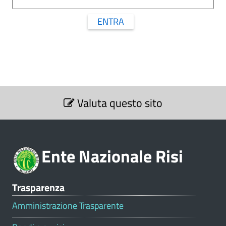
ENTRA
S
Valuta questo sito
e
z
i
o
Ente Nazionale Risi
n
e
V
Trasparenza
a
l
Amministrazione Trasparente
u
t