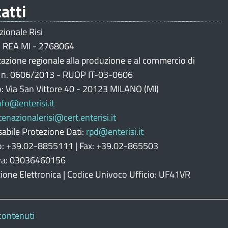
atti
zionale Risi
 REA MI - 2768064
zazione regionale alla produzione e al commercio di
i n. 0606/2013 - RUOP IT-03-0606
o: Via San Vittore 40 - 20123 MILANO (MI)
nfo@enterisi.it
tenazionalerisi@cert.enterisi.it
abile Protezione Dati:
rpd@enterisi.it
o: +39.02-8855111 | Fax: +39.02-865503
Iva: 03036460156
zione Elettronica | Codice Univoco Ufficio: UF41VR
contenuti