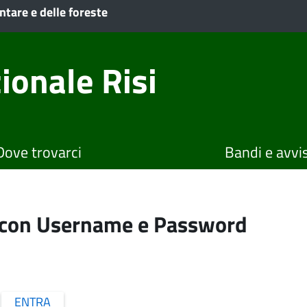
ntare e delle foreste
ionale Risi
Dove trovarci
Bandi e avvis
o con Username e Password
ENTRA