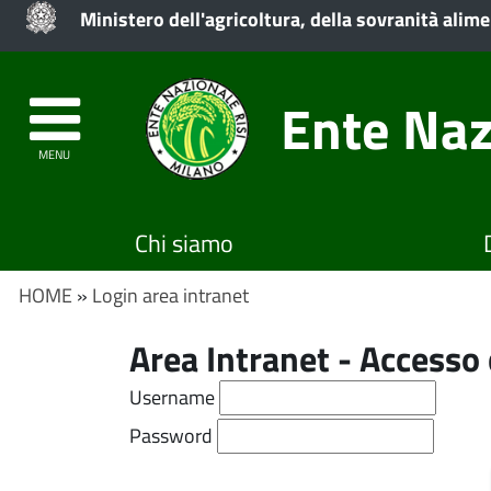
Ministero dell'agricoltura, della sovranità alime
Ente Naz
MENU
Chi siamo
HOME
»
Login area intranet
Area Intranet - Access
Username
Password