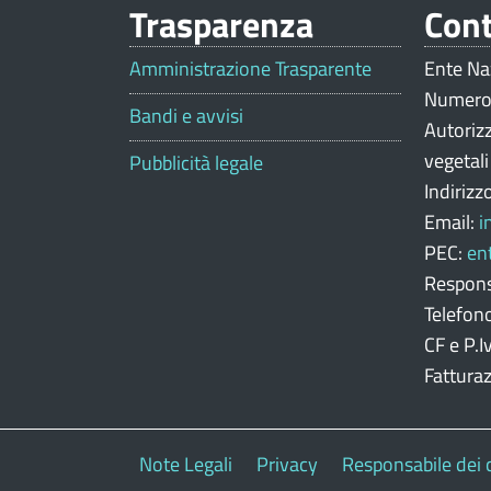
Trasparenza
Cont
V
a
Amministrazione Trasparente
Ente Na
Numero
l
Bandi e avvisi
Autoriz
u
vegetal
Pubblicità legale
Indirizz
t
Email:
i
a
PEC:
en
z
Respons
Telefon
i
CF e P.
o
Fattura
n
e
Note Legali
Privacy
Responsabile dei 