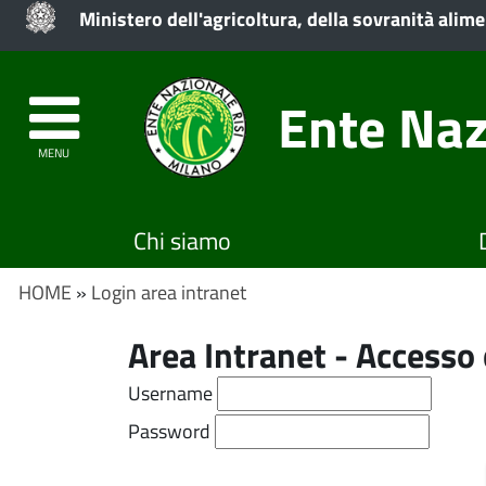
Ministero dell'agricoltura, della sovranità alime
Ente Naz
MENU
Chi siamo
HOME
»
Login area intranet
Area Intranet - Access
Username
Password