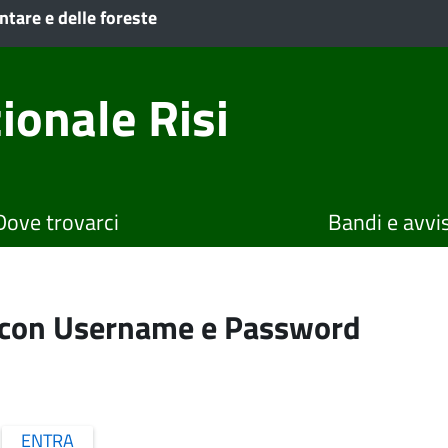
ntare e delle foreste
ionale Risi
Dove trovarci
Bandi e avvis
o con Username e Password
ENTRA