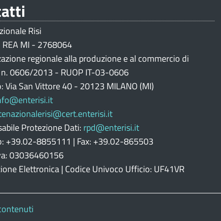
atti
zionale Risi
 REA MI - 2768064
zazione regionale alla produzione e al commercio di
i n. 0606/2013 - RUOP IT-03-0606
o: Via San Vittore 40 - 20123 MILANO (MI)
nfo@enterisi.it
tenazionalerisi@cert.enterisi.it
abile Protezione Dati:
rpd@enterisi.it
o: +39.02-8855111 | Fax: +39.02-865503
Iva: 03036460156
zione Elettronica | Codice Univoco Ufficio: UF41VR
contenuti