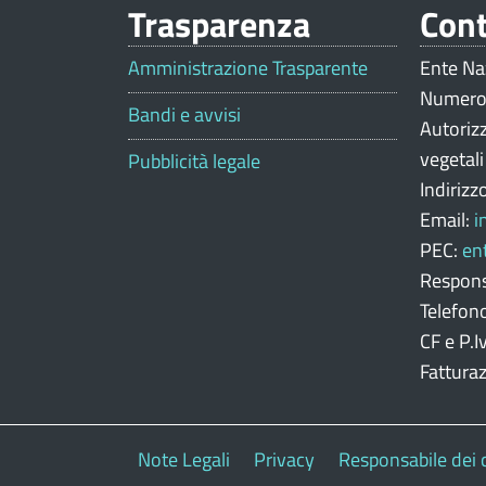
Trasparenza
Cont
V
a
Amministrazione Trasparente
Ente Na
Numero
l
Bandi e avvisi
Autoriz
u
vegetal
Pubblicità legale
Indirizz
t
Email:
i
a
PEC:
en
z
Respons
Telefon
i
CF e P.
o
Fattura
n
e
Note Legali
Privacy
Responsabile dei 