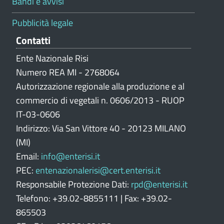
Bandi e avvisi
a
z
Pubblicità legale
i
Contatti
o
n
Ente Nazionale Risi
e
Numero REA MI - 2768064
p
Autorizzazione regionale alla produzione e al
o
commercio di vegetali n. 0606/2013 - RUOP
r
IT-03-0606
t
Indirizzo: Via San Vittore 40 - 20123 MILANO
a
l
(MI)
e
Email:
info@enterisi.it
PEC:
entenazionalerisi@cert.enterisi.it
Responsabile Protezione Dati:
rpd@enterisi.it
Telefono: +39.02-8855111 | Fax: +39.02-
865503