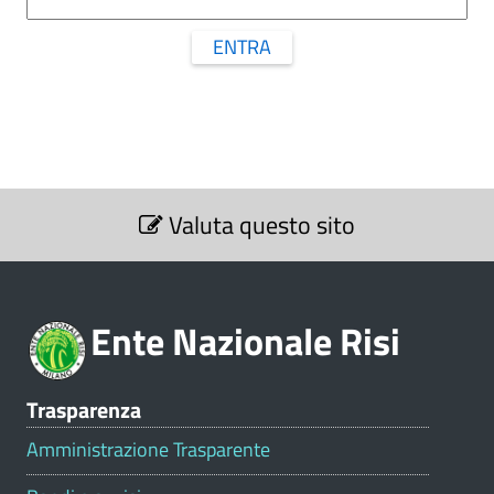
ENTRA
S
Valuta questo sito
e
z
i
o
Ente Nazionale Risi
n
e
V
Trasparenza
a
l
Amministrazione Trasparente
u
t