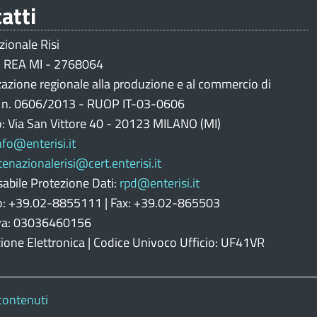
atti
zionale Risi
 REA MI - 2768064
zazione regionale alla produzione e al commercio di
i n. 0606/2013 - RUOP IT-03-0606
o: Via San Vittore 40 - 20123 MILANO (MI)
nfo@enterisi.it
tenazionalerisi@cert.enterisi.it
abile Protezione Dati:
rpd@enterisi.it
o: +39.02-8855111 | Fax: +39.02-865503
Iva: 03036460156
zione Elettronica | Codice Univoco Ufficio: UF41VR
contenuti