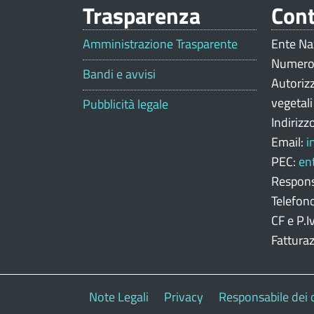
Trasparenza
Cont
V
a
Amministrazione Trasparente
Ente Na
Numero
l
Bandi e avvisi
Autoriz
u
vegetal
Pubblicità legale
Indirizz
t
Email:
i
a
PEC:
en
z
Respons
Telefon
i
CF e P.
o
Fattura
n
e
Note Legali
Privacy
Responsabile dei 