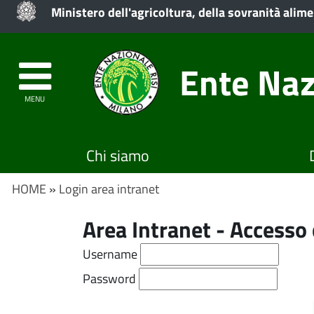
Ministero dell'agricoltura, della sovranità alime
Ente Naz
MENU
Chi siamo
HOME
»
Login area intranet
Area Intranet - Access
Username
Password