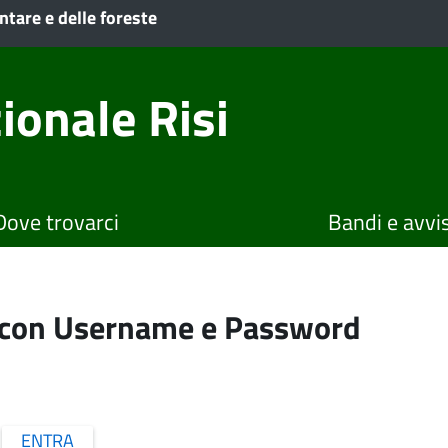
ntare e delle foreste
ionale Risi
Dove trovarci
Bandi e avvis
o con Username e Password
ENTRA