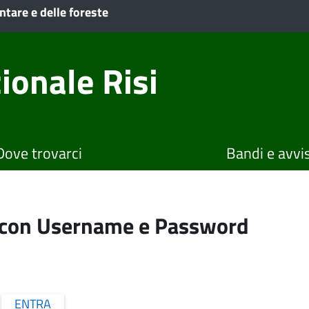
ntare e delle foreste
ionale Risi
Dove trovarci
Bandi e avvis
o con Username e Password
ENTRA