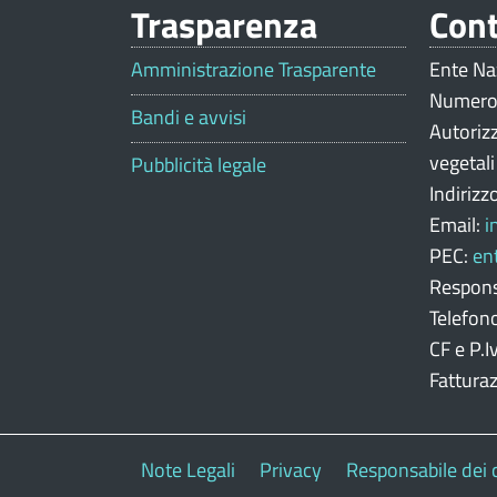
Trasparenza
Cont
V
a
Amministrazione Trasparente
Ente Na
Numero
l
Bandi e avvisi
Autoriz
u
vegetal
Pubblicità legale
Indirizz
t
Email:
i
a
PEC:
en
z
Respons
Telefon
i
CF e P.
o
Fattura
n
e
Note Legali
Privacy
Responsabile dei 