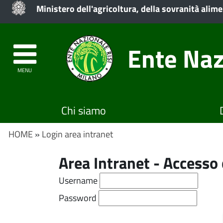
Ministero dell'agricoltura, della sovranità alime
Ente Naz
MENU
Chi siamo
HOME
»
Login area intranet
Area Intranet - Access
Username
Password