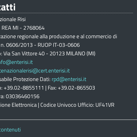
atti
zionale Risi
 REA MI - 2768064
zazione regionale alla produzione e al commercio di
i n. 0606/2013 - RUOP IT-03-0606
o: Via San Vittore 40 - 20123 MILANO (MI)
nfo@enterisi.it
tenazionalerisi@cert.enterisi.it
abile Protezione Dati:
rpd@enterisi.it
o: +39.02-8855111 | Fax: +39.02-865503
Iva: 03036460156
zione Elettronica | Codice Univoco Ufficio: UF41VR
contenuti