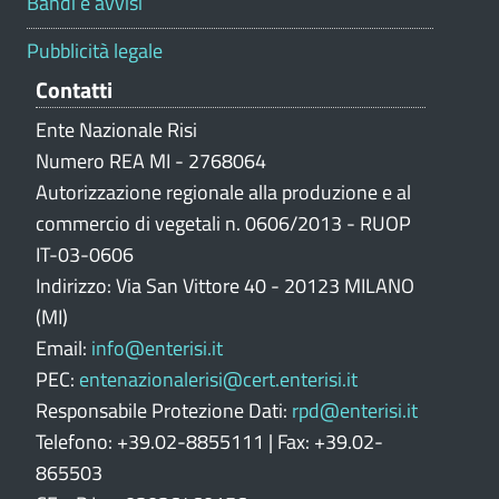
Bandi e avvisi
a
z
Pubblicità legale
i
Contatti
o
n
Ente Nazionale Risi
e
Numero REA MI - 2768064
p
Autorizzazione regionale alla produzione e al
o
commercio di vegetali n. 0606/2013 - RUOP
r
IT-03-0606
t
Indirizzo: Via San Vittore 40 - 20123 MILANO
a
l
(MI)
e
Email:
info@enterisi.it
PEC:
entenazionalerisi@cert.enterisi.it
Responsabile Protezione Dati:
rpd@enterisi.it
Telefono: +39.02-8855111 | Fax: +39.02-
865503