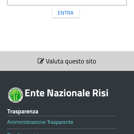
ENTRA
S
Valuta questo sito
e
z
i
o
Ente Nazionale Risi
n
e
V
Trasparenza
a
l
Amministrazione Trasparente
u
t