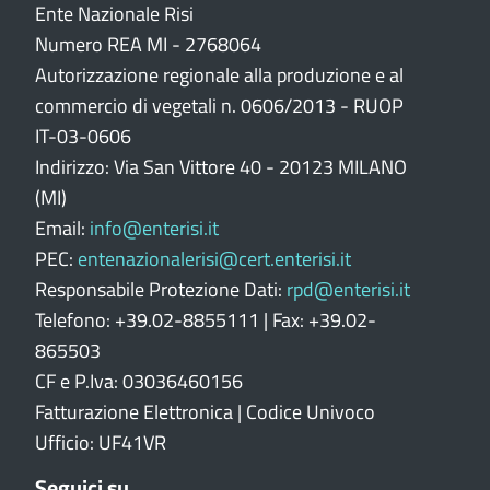
n
Ente Nazionale Risi
e
Numero REA MI - 2768064
p
Autorizzazione regionale alla produzione e al
o
commercio di vegetali n. 0606/2013 - RUOP
r
IT-03-0606
t
Indirizzo: Via San Vittore 40 - 20123 MILANO
a
l
(MI)
e
Email:
info@enterisi.it
PEC:
entenazionalerisi@cert.enterisi.it
Responsabile Protezione Dati:
rpd@enterisi.it
Telefono: +39.02-8855111 | Fax: +39.02-
865503
CF e P.Iva: 03036460156
Fatturazione Elettronica | Codice Univoco
Ufficio: UF41VR
Seguici su