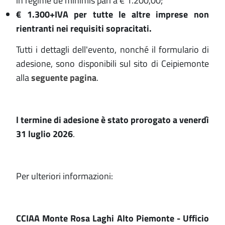
in regime de minimis pari a € 1.200,00;
€ 1.300+IVA per tutte le altre imprese non
rientranti nei requisiti sopracitati.
Tutti i dettagli dell'evento, nonché il formulario di
adesione, sono disponibili sul sito di Ceipiemonte
alla
seguente pagina
.
l termine di adesione è stato prorogato a venerdì
31 luglio 2026
.
Per ulteriori informazioni:
CCIAA Monte Rosa Laghi Alto Piemonte - Ufficio