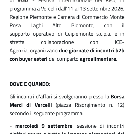
di
RISO
'
-
Festival Internazionale del Riso
,
in
programma a Vercelli dall'11 al 13 settembre 2026,
Regione Piemonte e Camera di Commercio Monte
Rosa Laghi Alto Piemonte, con il
supporto operativo di Ceipiemonte s.c.p.a. e in
stretta collaborazione con ICE-
Agenzia, organizzano
due giornate di incontri b2b
con buyer esteri
del comparto
agroalimentare
.
DOVE E QUANDO:
Gli incontri d'affari si svolgeranno presso la
Borsa
Merci di Vercelli
(piazza Risorgimento n. 12)
secondo il seguente programma:
-
mercoledì 9 settembre
: sessione di incontri