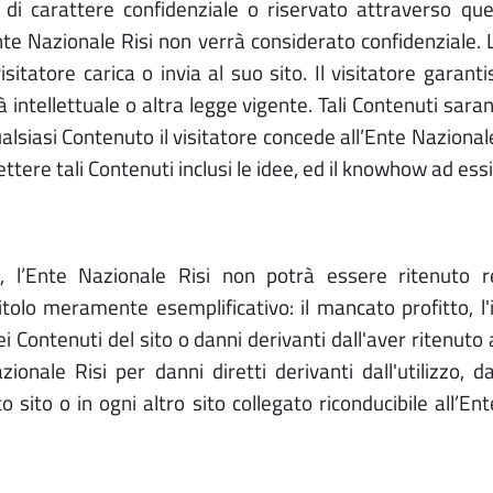
i di carattere confidenziale o riservato attraverso q
Ente Nazionale Risi non verrà considerato confidenziale
visitatore carica o invia al suo sito. Il visitatore garan
età intellettuale o altra legge vigente. Tali Contenuti sar
alsiasi Contenuto il visitatore concede all’Ente Nazionale 
ttere tali Contenuti inclusi le idee, ed il knowhow ad essi 
gge, l’Ente Nazionale Risi non potrà essere ritenuto 
titolo meramente esemplificativo: il mancato profitto, l'
 dei Contenuti del sito o danni derivanti dall'aver ritenuto 
onale Risi per danni diretti derivanti dall'utilizzo, dal
to sito o in ogni altro sito collegato riconducibile all’