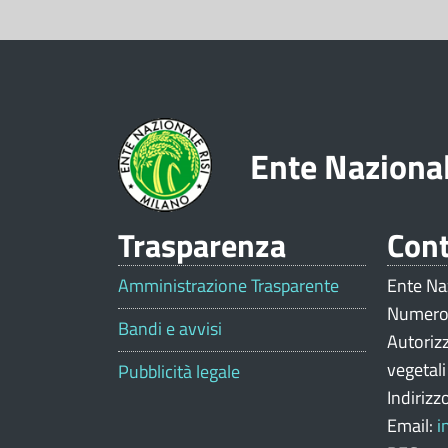
e
z
i
o
Ente Nazional
n
e
Trasparenza
Cont
V
a
Amministrazione Trasparente
Ente Na
Numero
l
Bandi e avvisi
Autoriz
u
vegetal
Pubblicità legale
Indirizz
t
Email:
i
a