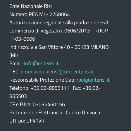
n
Ente Nazionale Risi
e
Numero REA MI - 2768064
p
Autorizzazione regionale alla produzione e al
o
commercio di vegetali n. 0606/2013 - RUOP
r
IT-03-0606
t
Indirizzo: Via San Vittore 40 - 20123 MILANO
a
l
(MI)
e
Email:
info@enterisi.it
PEC:
entenazionalerisi@cert.enterisi.it
Responsabile Protezione Dati:
rpd@enterisi.it
Telefono: +39.02-8855111 | Fax: +39.02-
865503
CF e P.Iva: 03036460156
Fatturazione Elettronica | Codice Univoco
Ufficio: UF41VR