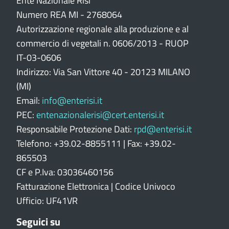
n
Ente Nazionale Risi
e
Numero REA MI - 2768064
p
Autorizzazione regionale alla produzione e al
o
commercio di vegetali n. 0606/2013 - RUOP
r
IT-03-0606
t
Indirizzo: Via San Vittore 40 - 20123 MILANO
a
l
(MI)
e
Email:
info@enterisi.it
PEC:
entenazionalerisi@cert.enterisi.it
Responsabile Protezione Dati:
rpd@enterisi.it
Telefono: +39.02-8855111 | Fax: +39.02-
865503
CF e P.Iva: 03036460156
Fatturazione Elettronica | Codice Univoco
Ufficio: UF41VR
Seguici su