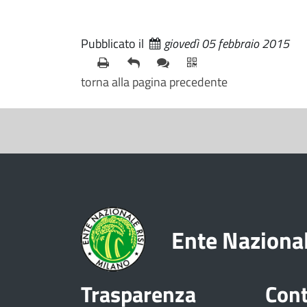
Pubblicato il
giovedì 05 febbraio 2015
torna alla pagina precedente
S
e
z
i
o
Ente Nazional
n
e
Trasparenza
Cont
V