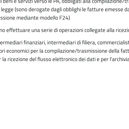
 di beni e servizi verso le PA, obbligati alla compilazione
la legge (sono derogate dagli obblighi le fatture emesse d
iscossione mediante modello F24)
o effettuare una serie di operazioni collegate alla ricezi
termediari finanziari, intermediari di filiera, commercialis
tori economici per la compilazione/trasmissione della fatt
 la ricezione del flusso elettronico dei dati e per l'archivi