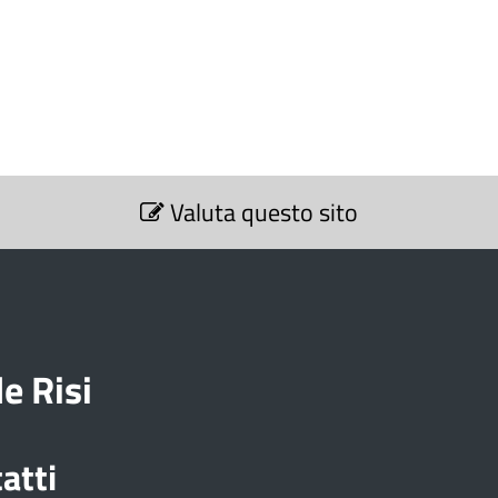
Valuta questo sito
e Risi
atti