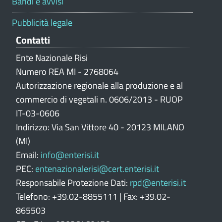
Bandi e avvisi
a
z
Pubblicità legale
i
Contatti
o
n
Ente Nazionale Risi
e
Numero REA MI - 2768064
p
Autorizzazione regionale alla produzione e al
o
commercio di vegetali n. 0606/2013 - RUOP
r
IT-03-0606
t
Indirizzo: Via San Vittore 40 - 20123 MILANO
a
l
(MI)
e
Email:
info@enterisi.it
PEC:
entenazionalerisi@cert.enterisi.it
Responsabile Protezione Dati:
rpd@enterisi.it
Telefono: +39.02-8855111 | Fax: +39.02-
865503