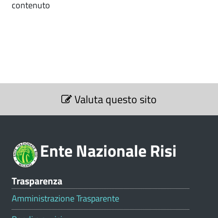
contenuto
S
Valuta questo sito
e
z
i
o
Ente Nazionale Risi
n
e
V
Trasparenza
a
l
Amministrazione Trasparente
u
t