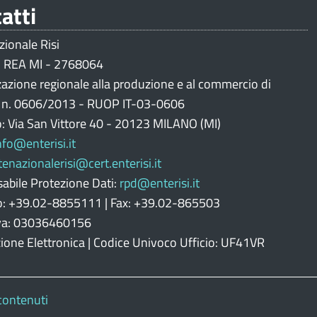
atti
zionale Risi
 REA MI - 2768064
zazione regionale alla produzione e al commercio di
i n. 0606/2013 - RUOP IT-03-0606
o: Via San Vittore 40 - 20123 MILANO (MI)
nfo@enterisi.it
tenazionalerisi@cert.enterisi.it
abile Protezione Dati:
rpd@enterisi.it
o: +39.02-8855111 | Fax: +39.02-865503
Iva: 03036460156
zione Elettronica | Codice Univoco Ufficio: UF41VR
contenuti