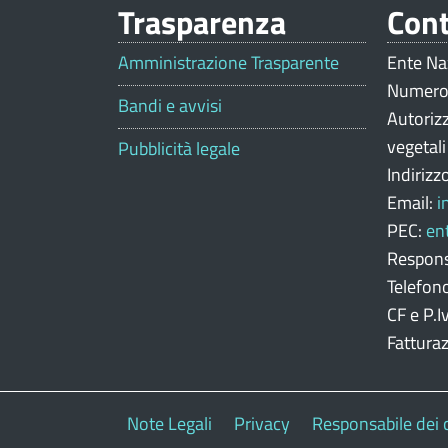
Trasparenza
Cont
V
a
Amministrazione Trasparente
Ente Na
Numero
l
Bandi e avvisi
Autoriz
u
vegetal
Pubblicità legale
Indirizz
t
Email:
i
a
PEC:
en
z
Respons
Telefon
i
CF e P.
o
Fattura
n
e
Note Legali
Privacy
Responsabile dei 