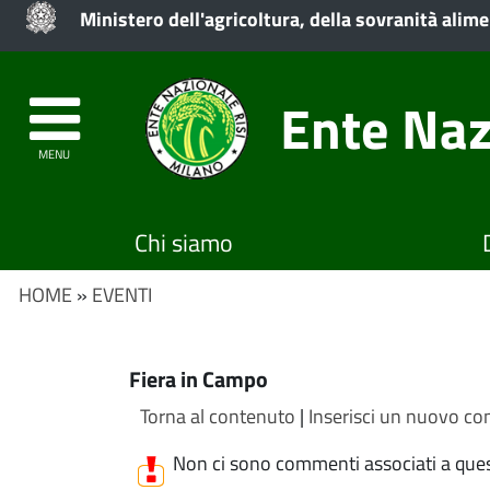
Ministero dell'agricoltura, della sovranità alime
Ente Naz
MENU
Chi siamo
HOME
»
EVENTI
Fiera in Campo
Torna al contenuto
|
Inserisci un nuovo com
Non ci sono commenti associati a que