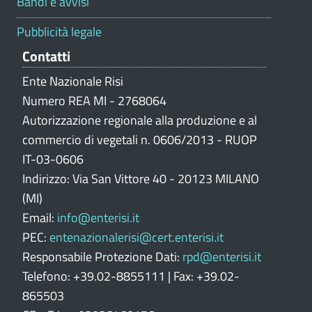
Bandi e avvisi
a
z
Pubblicità legale
i
Contatti
o
n
Ente Nazionale Risi
e
Numero REA MI - 2768064
p
Autorizzazione regionale alla produzione e al
o
commercio di vegetali n. 0606/2013 - RUOP
r
IT-03-0606
t
Indirizzo: Via San Vittore 40 - 20123 MILANO
a
l
(MI)
e
Email:
info@enterisi.it
PEC:
entenazionalerisi@cert.enterisi.it
Responsabile Protezione Dati:
rpd@enterisi.it
Telefono: +39.02-8855111 | Fax: +39.02-
865503