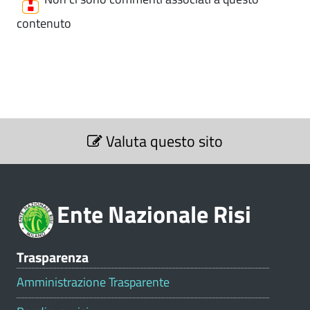
contenuto
S
Valuta questo sito
e
z
i
o
Ente Nazionale Risi
n
e
V
Trasparenza
a
l
Amministrazione Trasparente
u
t