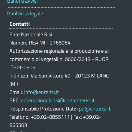
Bandi e avvisi
a
z
Pubblicità legale
i
Contatti
o
n
Ente Nazionale Risi
e
Numero REA MI - 2768064
p
Autorizzazione regionale alla produzione e al
o
commercio di vegetali n. 0606/2013 - RUOP
r
IT-03-0606
t
Indirizzo: Via San Vittore 40 - 20123 MILANO
a
l
(MI)
e
Email:
info@enterisi.it
PEC:
entenazionalerisi@cert.enterisi.it
Responsabile Protezione Dati:
rpd@enterisi.it
Telefono: +39.02-8855111 | Fax: +39.02-
865503