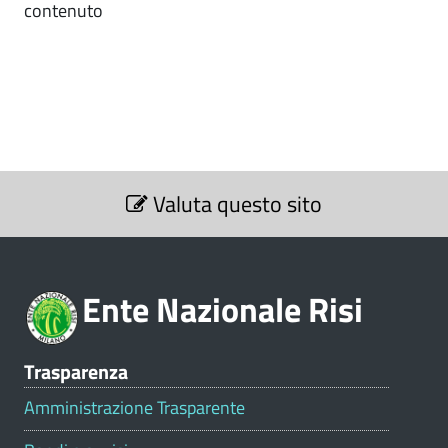
contenuto
S
Valuta questo sito
e
z
i
o
Ente Nazionale Risi
n
e
V
Trasparenza
a
l
Amministrazione Trasparente
u
t