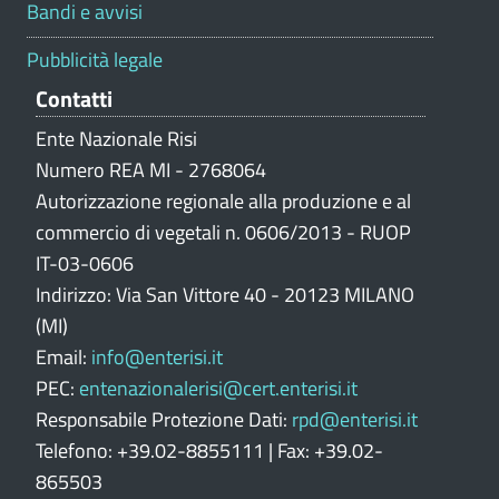
t
Bandi e avvisi
a
z
Pubblicità legale
i
Contatti
o
n
Ente Nazionale Risi
e
Numero REA MI - 2768064
p
Autorizzazione regionale alla produzione e al
o
commercio di vegetali n. 0606/2013 - RUOP
r
IT-03-0606
t
Indirizzo: Via San Vittore 40 - 20123 MILANO
a
l
(MI)
e
Email:
info@enterisi.it
PEC:
entenazionalerisi@cert.enterisi.it
Responsabile Protezione Dati:
rpd@enterisi.it
Telefono: +39.02-8855111 | Fax: +39.02-
865503