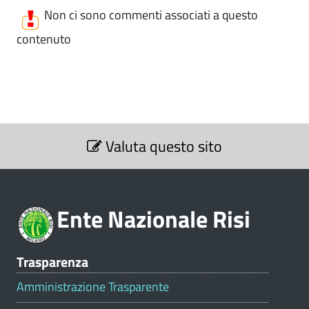
Non ci sono commenti associati a questo
contenuto
S
Valuta questo sito
e
z
i
o
Ente Nazionale Risi
n
e
V
Trasparenza
a
l
Amministrazione Trasparente
u