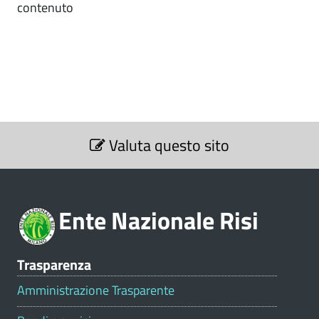
contenuto
S
Valuta questo sito
e
z
i
o
Ente Nazionale Risi
n
e
V
Trasparenza
a
l
Amministrazione Trasparente
u
t