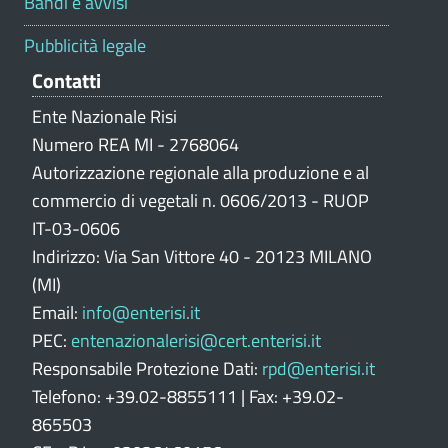
Bandi e avvisi
a
z
Pubblicità legale
i
Contatti
o
n
Ente Nazionale Risi
e
Numero REA MI - 2768064
p
Autorizzazione regionale alla produzione e al
o
commercio di vegetali n. 0606/2013 - RUOP
r
IT-03-0606
t
Indirizzo: Via San Vittore 40 - 20123 MILANO
a
l
(MI)
e
Email:
info@enterisi.it
PEC:
entenazionalerisi@cert.enterisi.it
Responsabile Protezione Dati:
rpd@enterisi.it
Telefono: +39.02-8855111 | Fax: +39.02-
865503