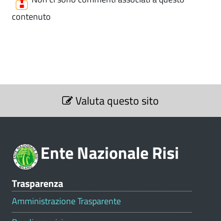
contenuto
S
Valuta questo sito
e
z
i
o
Ente Nazionale Risi
n
e
V
Trasparenza
a
l
Amministrazione Trasparente
u
t