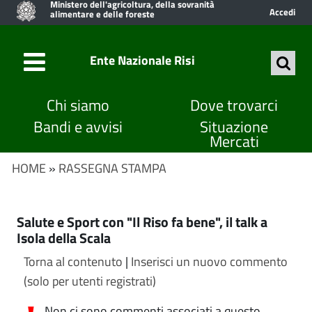
Ministero dell'agricoltura, della sovranità
Accedi
alimentare e delle foreste
Ente Nazionale Risi
Chi siamo
Dove trovarci
Bandi e avvisi
Situazione
Mercati
HOME
»
RASSEGNA STAMPA
Salute e Sport con "Il Riso fa bene", il talk a
Isola della Scala
Torna al contenuto
|
Inserisci un nuovo commento
(solo per utenti registrati)
Non ci sono commenti associati a questo