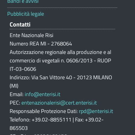
Bandi e avvisi
a
z
Pubblicità legale
i
Contatti
o
n
Ente Nazionale Risi
e
Numero REA MI - 2768064
p
Autorizzazione regionale alla produzione e al
o
commercio di vegetali n. 0606/2013 - RUOP
r
IT-03-0606
t
Indirizzo: Via San Vittore 40 - 20123 MILANO
a
l
(MI)
e
Email:
info@enterisi.it
PEC:
entenazionalerisi@cert.enterisi.it
Responsabile Protezione Dati:
rpd@enterisi.it
Telefono: +39.02-8855111 | Fax: +39.02-
865503