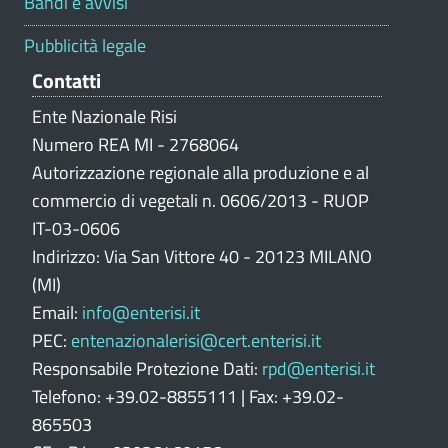
Bandi e avvisi
a
z
Pubblicità legale
i
Contatti
o
n
Ente Nazionale Risi
e
Numero REA MI - 2768064
p
Autorizzazione regionale alla produzione e al
o
commercio di vegetali n. 0606/2013 - RUOP
r
IT-03-0606
t
Indirizzo: Via San Vittore 40 - 20123 MILANO
a
l
(MI)
e
Email:
info@enterisi.it
PEC:
entenazionalerisi@cert.enterisi.it
Responsabile Protezione Dati:
rpd@enterisi.it
Telefono: +39.02-8855111 | Fax: +39.02-
865503