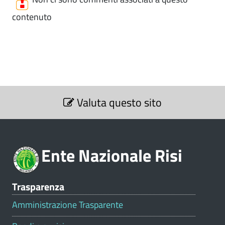
contenuto
S
Valuta questo sito
e
z
i
o
Ente Nazionale Risi
n
e
V
Trasparenza
a
l
Amministrazione Trasparente
u
t