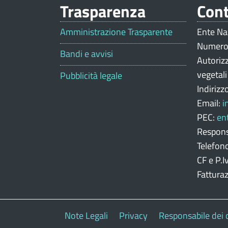
Trasparenza
Cont
V
a
Amministrazione Trasparente
Ente Na
Numero
l
Bandi e avvisi
Autoriz
u
vegetal
Pubblicità legale
Indirizz
t
Email:
i
a
PEC:
en
z
Respons
Telefon
i
CF e P.
o
Fattura
n
e
Note Legali
Privacy
Responsabile dei 