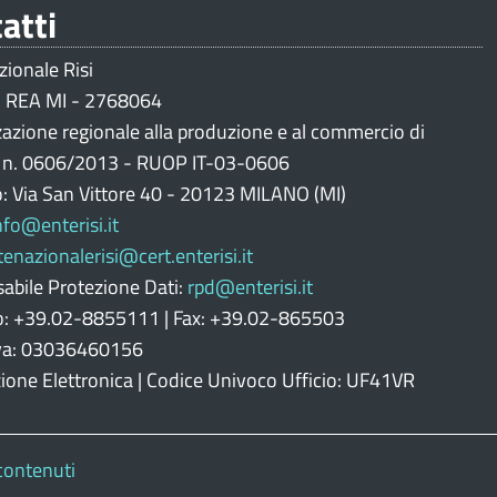
atti
zionale Risi
 REA MI - 2768064
zazione regionale alla produzione e al commercio di
i n. 0606/2013 - RUOP IT-03-0606
o: Via San Vittore 40 - 20123 MILANO (MI)
nfo@enterisi.it
tenazionalerisi@cert.enterisi.it
abile Protezione Dati:
rpd@enterisi.it
o: +39.02-8855111 | Fax: +39.02-865503
Iva: 03036460156
zione Elettronica | Codice Univoco Ufficio: UF41VR
contenuti