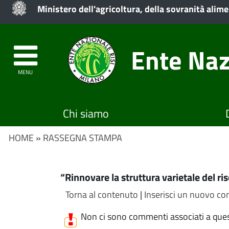
Ministero dell'agricoltura, della sovranità alime
Ente Naz
MENU
Chi siamo
HOME
»
RASSEGNA STAMPA
“Rinnovare la struttura varietale del ri
Torna al contenuto
|
Inserisci un nuovo com
Non ci sono commenti associati a que