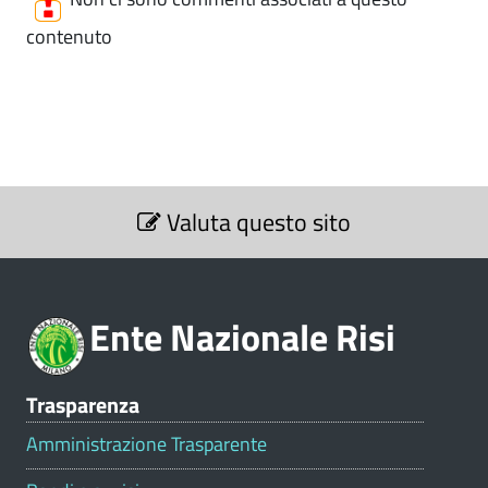
contenuto
S
Valuta questo sito
e
z
i
o
Ente Nazionale Risi
n
e
V
Trasparenza
a
l
Amministrazione Trasparente
u
t