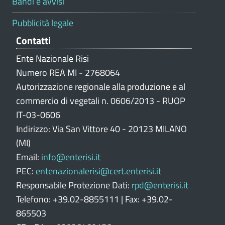
Bandi e avvisi
a
z
Pubblicità legale
i
Contatti
o
n
Ente Nazionale Risi
e
Numero REA MI - 2768064
p
Autorizzazione regionale alla produzione e al
o
commercio di vegetali n. 0606/2013 - RUOP
r
IT-03-0606
t
Indirizzo: Via San Vittore 40 - 20123 MILANO
a
l
(MI)
e
Email:
info@enterisi.it
PEC:
entenazionalerisi@cert.enterisi.it
Responsabile Protezione Dati:
rpd@enterisi.it
Telefono: +39.02-8855111 | Fax: +39.02-
865503