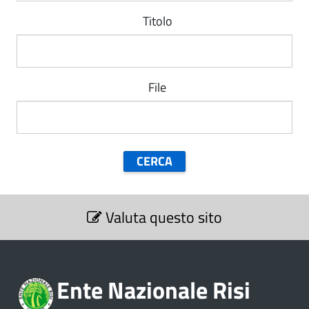
Titolo
File
S
Valuta questo sito
e
z
i
o
Ente Nazionale Risi
n
e