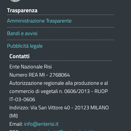
V
Trasparenza
a
l
Amministrazione Trasparente
u
t
Bandi e avvisi
a
z
Pubblicità legale
i
Contatti
o
n
Ente Nazionale Risi
e
Numero REA MI - 2768064
p
Autorizzazione regionale alla produzione e al
o
commercio di vegetali n. 0606/2013 - RUOP
r
IT-03-0606
t
Indirizzo: Via San Vittore 40 - 20123 MILANO
a
l
(MI)
e
Email:
info@enterisi.it