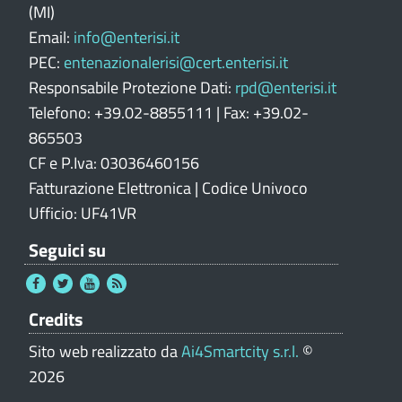
l
(MI)
e
Email:
info@enterisi.it
PEC:
entenazionalerisi@cert.enterisi.it
Responsabile Protezione Dati:
rpd@enterisi.it
Telefono: +39.02-8855111 | Fax: +39.02-
865503
CF e P.Iva: 03036460156
Fatturazione Elettronica | Codice Univoco
Ufficio: UF41VR
Seguici su
Credits
Sito web realizzato da
Ai4Smartcity s.r.l.
©
2026