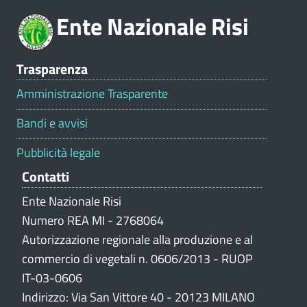
o
Ente Nazionale Risi
n
e
V
Trasparenza
a
l
Amministrazione Trasparente
u
t
Bandi e avvisi
a
z
Pubblicità legale
i
Contatti
o
n
Ente Nazionale Risi
e
Numero REA MI - 2768064
p
Autorizzazione regionale alla produzione e al
o
commercio di vegetali n. 0606/2013 - RUOP
r
IT-03-0606
t
Indirizzo: Via San Vittore 40 - 20123 MILANO
a