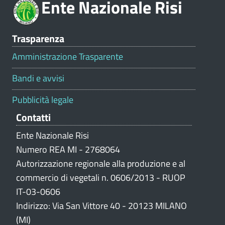
Ente Nazionale Risi
n
e
V
Trasparenza
a
l
Amministrazione Trasparente
u
t
Bandi e avvisi
a
z
Pubblicità legale
i
Contatti
o
n
Ente Nazionale Risi
e
Numero REA MI - 2768064
p
Autorizzazione regionale alla produzione e al
o
commercio di vegetali n. 0606/2013 - RUOP
r
IT-03-0606
t
Indirizzo: Via San Vittore 40 - 20123 MILANO
a
l
(MI)