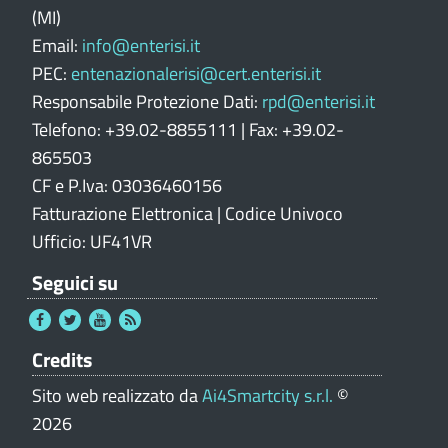
l
(MI)
e
Email:
info@enterisi.it
PEC:
entenazionalerisi@cert.enterisi.it
Responsabile Protezione Dati:
rpd@enterisi.it
Telefono: +39.02-8855111 | Fax: +39.02-
865503
CF e P.Iva: 03036460156
Fatturazione Elettronica | Codice Univoco
Ufficio: UF41VR
Seguici su
Credits
Sito web realizzato da
Ai4Smartcity s.r.l.
©
2026