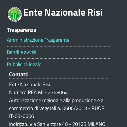
o
Ente Nazionale Risi
n
e
V
Trasparenza
a
l
Amministrazione Trasparente
u
t
Bandi e avvisi
a
z
Pubblicità legale
i
Contatti
o
n
Ente Nazionale Risi
e
Numero REA MI - 2768064
p
Autorizzazione regionale alla produzione e al
o
commercio di vegetali n. 0606/2013 - RUOP
r
IT-03-0606
t
Indirizzo: Via San Vittore 40 - 20123 MILANO
a