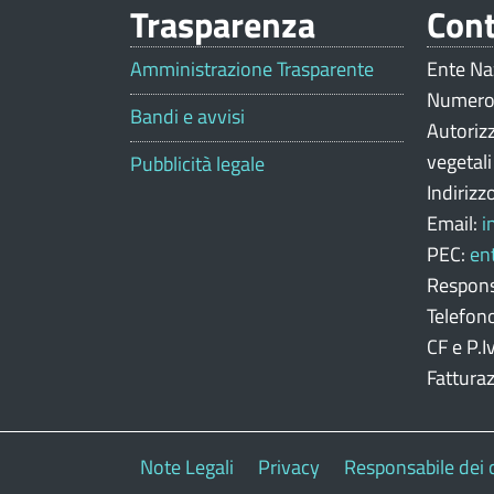
Trasparenza
Cont
V
a
Amministrazione Trasparente
Ente Na
Numero
l
Bandi e avvisi
Autoriz
u
vegetal
Pubblicità legale
Indirizz
t
Email:
i
a
PEC:
en
z
Respons
Telefon
i
CF e P.
o
Fattura
n
e
Note Legali
Privacy
Responsabile dei 