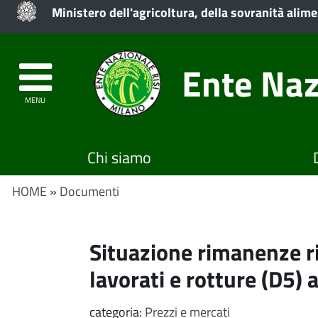
Ministero dell'agricoltura, della sovranità alime
Ente Naz
MENU
Chi siamo
HOME
»
Documenti
Situazione rimanenze ri
lavorati e rotture (D5)
categoria:
Prezzi e mercati