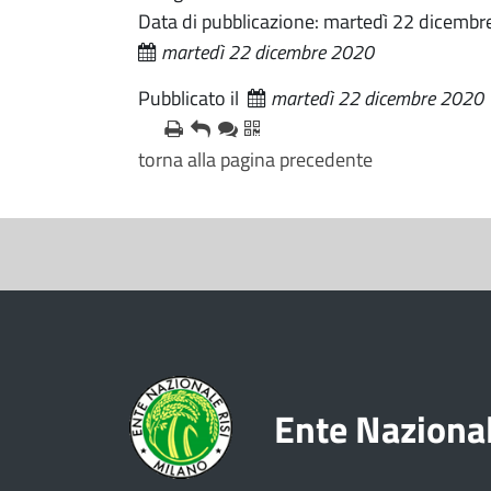
Data di pubblicazione: martedì 22 dicemb
martedì 22 dicembre 2020
Pubblicato il
martedì 22 dicembre 2020
torna alla pagina precedente
S
e
z
i
o
Ente Nazional
n
e