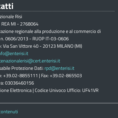
atti
zionale Risi
 REA MI - 2768064
zazione regionale alla produzione e al commercio di
i n. 0606/2013 - RUOP IT-03-0606
o: Via San Vittore 40 - 20123 MILANO (MI)
nfo@enterisi.it
tenazionalerisi@cert.enterisi.it
abile Protezione Dati:
rpd@enterisi.it
o: +39.02-8855111 | Fax: +39.02-865503
Iva: 03036460156
zione Elettronica | Codice Univoco Ufficio: UF41VR
contenuti