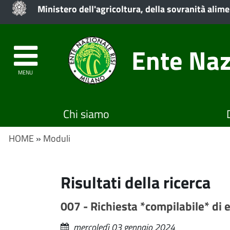
Ministero dell'agricoltura, della sovranità alime
Ente Naz
MENU
Chi siamo
HOME
»
Moduli
Risultati della ricerca
007 - Richiesta *compilabile* di 
mercoledì 03 gennaio 2024