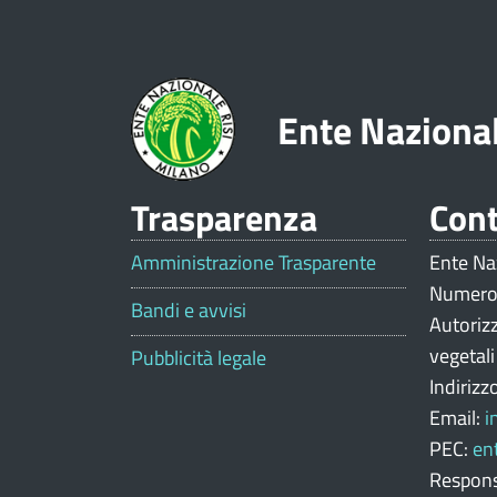
z
i
o
Ente Nazional
n
e
Trasparenza
Cont
V
a
Amministrazione Trasparente
Ente Na
Numero
l
Bandi e avvisi
Autoriz
u
vegetal
Pubblicità legale
Indirizz
t
Email:
i
a
PEC:
en
z
Respons