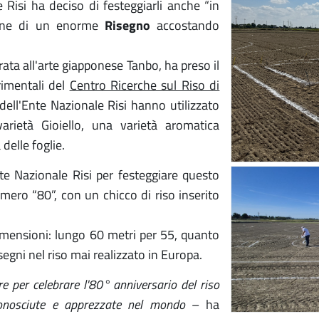
 Risi ha deciso di festeggiarli anche “in
ione di un enorme
Risegno
accostando
irata all'arte giapponese Tanbo, ha preso il
rimentali del
Centro Ricerche sul Riso di
e dell'Ente Nazionale Risi hanno utilizzato
varietà Gioiello, una varietà aromatica
delle foglie.
Ente Nazionale Risi per festeggiare questo
mero “80”, con un chicco di riso inserito
dimensioni: lungo 60 metri per 55, quanto
segni nel riso mai realizzato in Europa.
 per celebrare l'80° anniversario del riso
̀ conosciute e apprezzate nel mondo
– ha