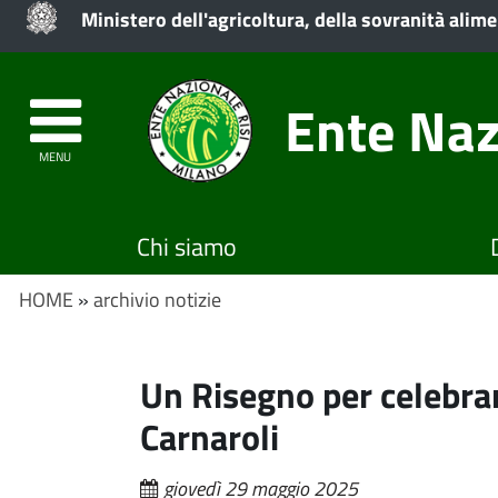
Ministero dell'agricoltura, della sovranità alime
Ente Naz
MENU
Chi siamo
HOME
»
archivio notizie
Un Risegno per celebrar
Carnaroli
giovedì 29 maggio 2025