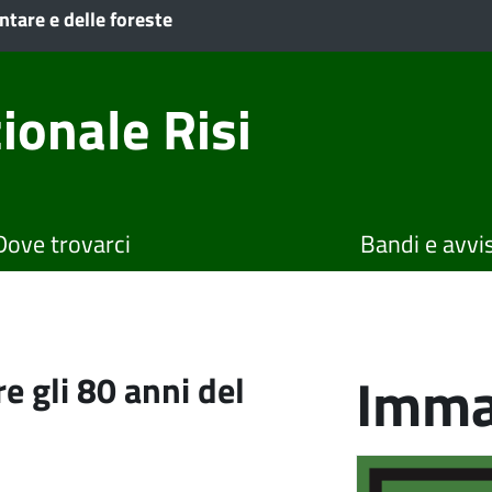
ntare e delle foreste
ionale Risi
Dove trovarci
Bandi e avvis
Imma
e gli 80 anni del