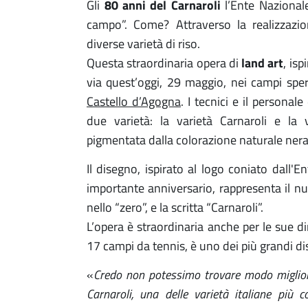
Gli
80 anni del Carnaroli
l’Ente Nazionale
campo”. Come? Attraverso la realizzaz
diverse varietà di riso.
Questa straordinaria opera di
land art
, isp
via quest’oggi, 29 maggio, nei campi spe
Castello d’Agogna
. I tecnici e il personal
due varietà: la varietà Carnaroli e la 
pigmentata dalla colorazione naturale nera 
Il disegno, ispirato al logo coniato dall'
importante anniversario, rappresenta il nu
nello “zero”, e la scritta “Carnaroli”.
L’opera è straordinaria anche per le sue 
17 campi da tennis, è uno dei più grandi di
«
Credo non potessimo trovare modo migliore
Carnaroli, una delle varietà italiane piu