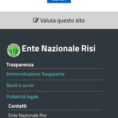
S
Valuta questo sito
e
z
i
o
Ente Nazionale Risi
n
e
V
Trasparenza
a
l
Amministrazione Trasparente
u
t
Bandi e avvisi
a
z
Pubblicità legale
i
Contatti
o
n
Ente Nazionale Risi