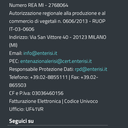
e
Numero REA MI - 2768064
p
Autorizzazione regionale alla produzione e al
o
commercio di vegetali n. 0606/2013 - RUOP
r
IT-03-0606
t
Indirizzo: Via San Vittore 40 - 20123 MILANO
a
l
(MI)
e
Email:
info@enterisi.it
PEC:
entenazionalerisi@cert.enterisi.it
Responsabile Protezione Dati:
rpd@enterisi.it
Telefono: +39.02-8855111 | Fax: +39.02-
865503
CF e P.Iva: 03036460156
Fatturazione Elettronica | Codice Univoco
Ufficio: UF41VR
Seguici su