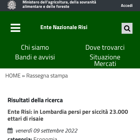
Ministero dell'agricoltura, della sovranità
Accedi
alimentare e delle foreste
Ente Nazionale Risi
Chi siamo
Dove trovarci
Bandi e avvisi
Situazione
Mercati
HOME
»
Rassegna stampa
Risultati della ricerca
Ente Risi: in Lombardia persi per siccità 23.000
ettari di risaie
venerdì 09 settembre 2022
categoria:
Economia