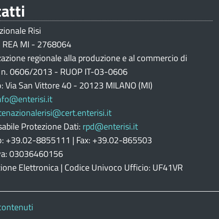
atti
zionale Risi
 REA MI - 2768064
zazione regionale alla produzione e al commercio di
i n. 0606/2013 - RUOP IT-03-0606
o: Via San Vittore 40 - 20123 MILANO (MI)
nfo@enterisi.it
tenazionalerisi@cert.enterisi.it
abile Protezione Dati:
rpd@enterisi.it
o: +39.02-8855111 | Fax: +39.02-865503
Iva: 03036460156
zione Elettronica | Codice Univoco Ufficio: UF41VR
contenuti