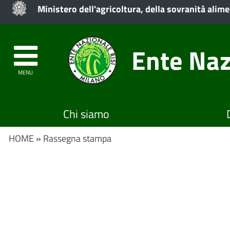
Ministero dell'agricoltura, della sovranità alime
Ente Naz
MENU
Chi siamo
HOME
»
Rassegna stampa