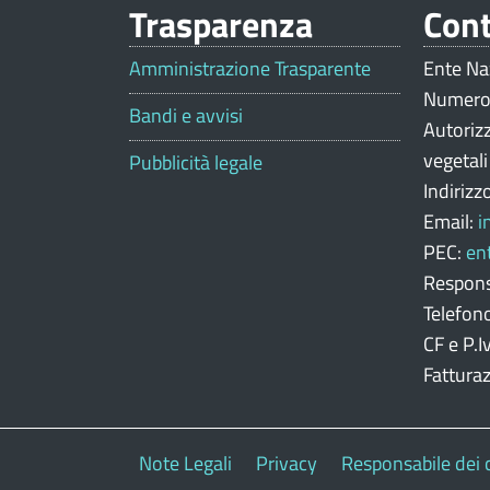
Trasparenza
Cont
V
a
Amministrazione Trasparente
Ente Na
Numero
l
Bandi e avvisi
Autoriz
u
vegetal
Pubblicità legale
Indirizz
t
Email:
i
a
PEC:
en
z
Respons
Telefon
i
CF e P.
o
Fattura
n
e
Note Legali
Privacy
Responsabile dei 