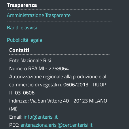
Trasparenza
a
l
Amministrazione Trasparente
u
t
Bandi e avvisi
a
z
Pubblicità legale
i
Contatti
o
n
Ente Nazionale Risi
e
Numero REA MI - 2768064
p
Autorizzazione regionale alla produzione e al
o
commercio di vegetali n. 0606/2013 - RUOP
r
IT-03-0606
t
Indirizzo: Via San Vittore 40 - 20123 MILANO
a
l
(MI)
e
Email:
info@enterisi.it
PEC:
entenazionalerisi@cert.enterisi.it