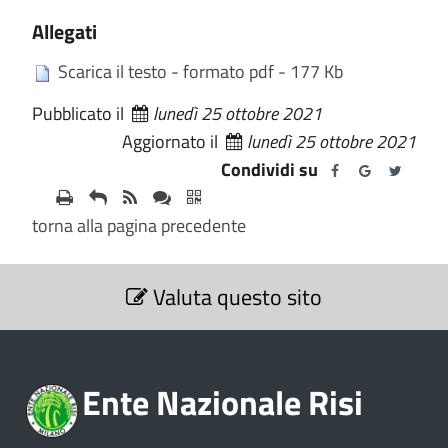
Allegati
Scarica il testo - formato pdf - 177 Kb
Pubblicato il
lunedì 25 ottobre 2021
Aggiornato il
lunedì 25 ottobre 2021
Condividi su
torna alla pagina precedente
S
Valuta questo sito
e
z
i
o
Ente Nazionale Risi
n
e
V