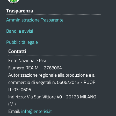
V
Trasparenza
a
l
Amministrazione Trasparente
u
t
Bandi e avvisi
a
z
Pubblicità legale
i
Contatti
o
n
Ente Nazionale Risi
e
Numero REA MI - 2768064
p
Autorizzazione regionale alla produzione e al
o
commercio di vegetali n. 0606/2013 - RUOP
r
IT-03-0606
t
Indirizzo: Via San Vittore 40 - 20123 MILANO
a
l
(MI)
e
Email:
info@enterisi.it