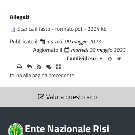
Allegati
Scarica il testo - formato pdf - 3284 Kb
Pubblicato il
martedì 09 maggio 2023
Aggiornato il
martedì 09 maggio 2023
Condividi su
torna alla pagina precedente
S
Valuta questo sito
e
z
i
o
Ente Nazionale Risi
n
e