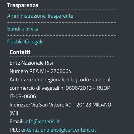
Trasparenza
a
l
Amministrazione Trasparente
u
t
Bandi e avvisi
a
z
Pubblicità legale
i
Contatti
o
n
Ente Nazionale Risi
e
Numero REA MI - 2768064
p
Autorizzazione regionale alla produzione e al
o
commercio di vegetali n. 0606/2013 - RUOP
r
IT-03-0606
t
Indirizzo: Via San Vittore 40 - 20123 MILANO
a
l
(MI)
e
Email:
info@enterisi.it
PEC:
entenazionalerisi@cert.enterisi.it