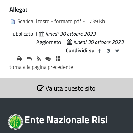
Allegati
Scarica il testo - formato pdf - 1739 Kb
Pubblicato il
lunedì 30 ottobre 2023
Aggiornato il
lunedì 30 ottobre 2023
Condividi su
torna alla pagina precedente
S
Valuta questo sito
e
z
i
o
Ente Nazionale Risi
n
e
V