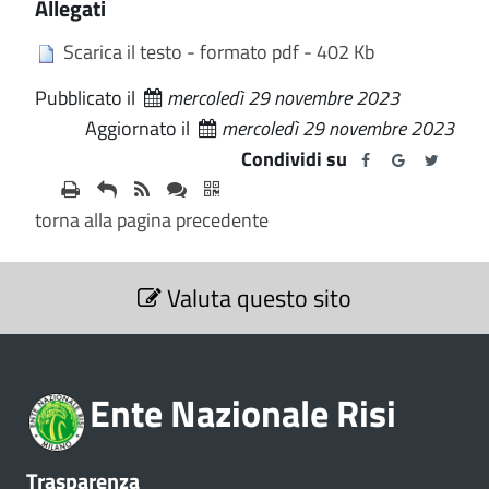
Allegati
Scarica il testo - formato pdf - 402 Kb
Pubblicato il
mercoledì 29 novembre 2023
Aggiornato il
mercoledì 29 novembre 2023
Condividi su
torna alla pagina precedente
S
Valuta questo sito
e
z
i
o
Ente Nazionale Risi
n
e
V
Trasparenza
a