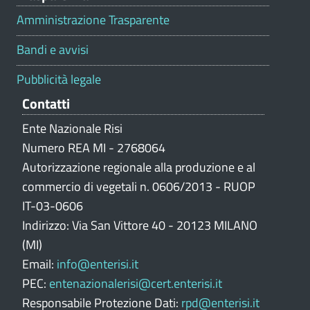
l
Amministrazione Trasparente
u
t
Bandi e avvisi
a
z
Pubblicità legale
i
Contatti
o
n
Ente Nazionale Risi
e
Numero REA MI - 2768064
p
Autorizzazione regionale alla produzione e al
o
commercio di vegetali n. 0606/2013 - RUOP
r
IT-03-0606
t
Indirizzo: Via San Vittore 40 - 20123 MILANO
a
l
(MI)
e
Email:
info@enterisi.it
PEC:
entenazionalerisi@cert.enterisi.it
Responsabile Protezione Dati:
rpd@enterisi.it