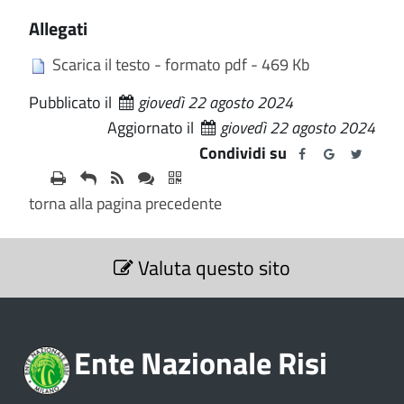
Allegati
Scarica il testo - formato pdf - 469 Kb
Pubblicato il
giovedì 22 agosto 2024
Aggiornato il
giovedì 22 agosto 2024
Condividi su
torna alla pagina precedente
S
Valuta questo sito
e
z
i
o
Ente Nazionale Risi
n
e
V