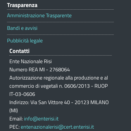
Trasparenza
a
l
Amministrazione Trasparente
u
t
Bandi e avvisi
a
z
Pubblicità legale
i
Contatti
o
n
Ente Nazionale Risi
e
Numero REA MI - 2768064
p
Autorizzazione regionale alla produzione e al
o
commercio di vegetali n. 0606/2013 - RUOP
r
IT-03-0606
t
Indirizzo: Via San Vittore 40 - 20123 MILANO
a
l
(MI)
e
Email:
info@enterisi.it
PEC:
entenazionalerisi@cert.enterisi.it