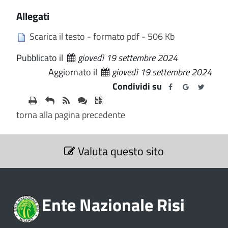
Allegati
Scarica il testo - formato pdf - 506 Kb
Pubblicato il
giovedì 19 settembre 2024
Aggiornato il
giovedì 19 settembre 2024
Condividi su
torna alla pagina precedente
S
Valuta questo sito
e
z
i
o
Ente Nazionale Risi
n
e
V