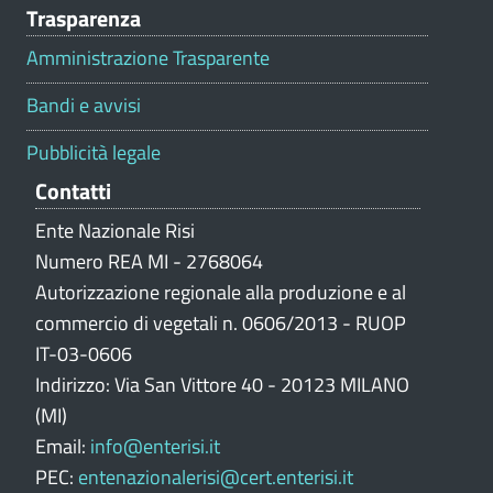
Trasparenza
a
l
Amministrazione Trasparente
u
t
Bandi e avvisi
a
z
Pubblicità legale
i
Contatti
o
n
Ente Nazionale Risi
e
Numero REA MI - 2768064
p
Autorizzazione regionale alla produzione e al
o
commercio di vegetali n. 0606/2013 - RUOP
r
IT-03-0606
t
Indirizzo: Via San Vittore 40 - 20123 MILANO
a
l
(MI)
e
Email:
info@enterisi.it
PEC:
entenazionalerisi@cert.enterisi.it