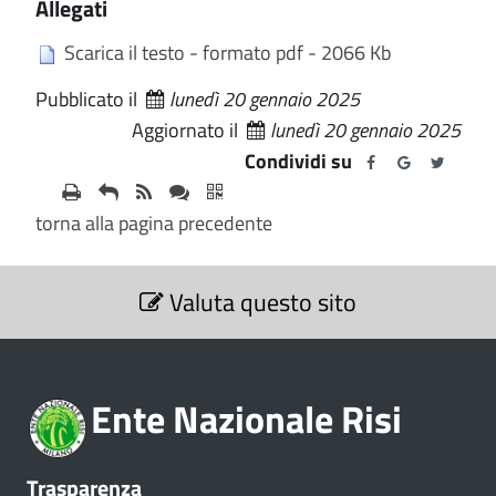
Allegati
Scarica il testo - formato pdf - 2066 Kb
Pubblicato il
lunedì 20 gennaio 2025
Aggiornato il
lunedì 20 gennaio 2025
Condividi su
torna alla pagina precedente
S
Valuta questo sito
e
z
i
o
Ente Nazionale Risi
n
e
V
Trasparenza
a