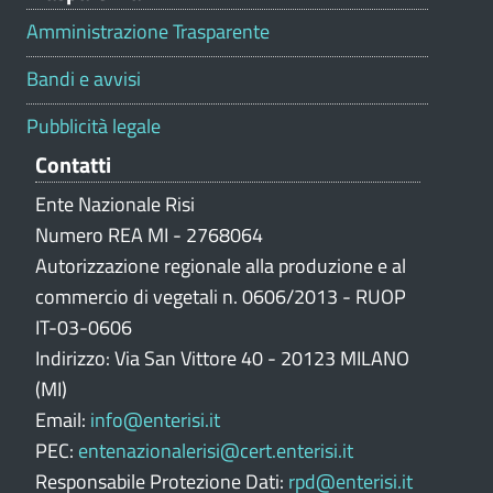
l
Amministrazione Trasparente
u
t
Bandi e avvisi
a
z
Pubblicità legale
i
Contatti
o
n
Ente Nazionale Risi
e
Numero REA MI - 2768064
p
Autorizzazione regionale alla produzione e al
o
commercio di vegetali n. 0606/2013 - RUOP
r
IT-03-0606
t
Indirizzo: Via San Vittore 40 - 20123 MILANO
a
l
(MI)
e
Email:
info@enterisi.it
PEC:
entenazionalerisi@cert.enterisi.it
Responsabile Protezione Dati:
rpd@enterisi.it