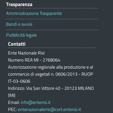
Trasparenza
a
l
Amministrazione Trasparente
u
t
Bandi e avvisi
a
z
Pubblicità legale
i
Contatti
o
n
Ente Nazionale Risi
e
Numero REA MI - 2768064
p
Autorizzazione regionale alla produzione e al
o
commercio di vegetali n. 0606/2013 - RUOP
r
IT-03-0606
t
Indirizzo: Via San Vittore 40 - 20123 MILANO
a
l
(MI)
e
Email:
info@enterisi.it
PEC:
entenazionalerisi@cert.enterisi.it