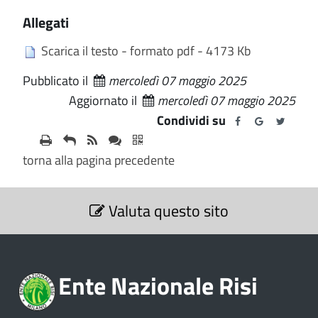
Allegati
Scarica il testo - formato pdf - 4173 Kb
Pubblicato il
mercoledì 07 maggio 2025
Aggiornato il
mercoledì 07 maggio 2025
Condividi su
torna alla pagina precedente
S
Valuta questo sito
e
z
i
o
Ente Nazionale Risi
n
e
V