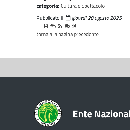
categoria:
Cultura e Spettacolo
Pubblicato il
giovedì 28 agosto 2025
torna alla pagina precedente
S
e
z
i
o
Ente Nazional
n
e