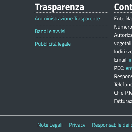
Trasparenza
Cont
V
a
Amministrazione Trasparente
Ente Na
Numero
l
Bandi e avvisi
Autoriz
u
vegetal
Pubblicità legale
Indirizz
t
Email:
i
a
PEC:
en
z
Respons
Telefon
i
CF e P.
o
Fattura
n
e
Note Legali
Privacy
Responsabile dei 