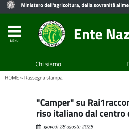
Ministero dell'agricoltura, della sovranità alime
Ente Naz
MENU
Chi siamo
HOME
»
Rassegna stampa
"Camper" su Rai1raccon
riso italiano dal centro
giovedì 28 agosto 2025