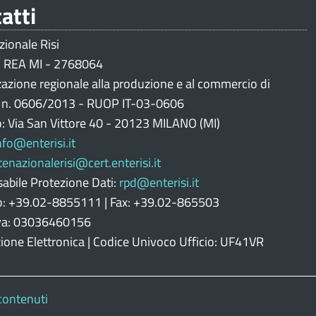
atti
zionale Risi
 REA MI - 2768064
zazione regionale alla produzione e al commercio di
i n. 0606/2013 - RUOP IT-03-0606
o: Via San Vittore 40 - 20123 MILANO (MI)
nfo@enterisi.it
tenazionalerisi@cert.enterisi.it
abile Protezione Dati:
rpd@enterisi.it
o: +39.02-8855111 | Fax: +39.02-865503
Iva: 03036460156
zione Elettronica | Codice Univoco Ufficio: UF41VR
contenuti