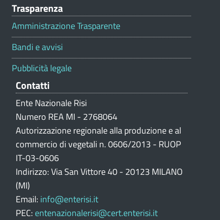
Trasparenza
a
l
Amministrazione Trasparente
u
t
Bandi e avvisi
a
z
Pubblicità legale
i
Contatti
o
n
Ente Nazionale Risi
e
Numero REA MI - 2768064
p
Autorizzazione regionale alla produzione e al
o
commercio di vegetali n. 0606/2013 - RUOP
r
IT-03-0606
t
Indirizzo: Via San Vittore 40 - 20123 MILANO
a
l
(MI)
e
Email:
info@enterisi.it
PEC:
entenazionalerisi@cert.enterisi.it