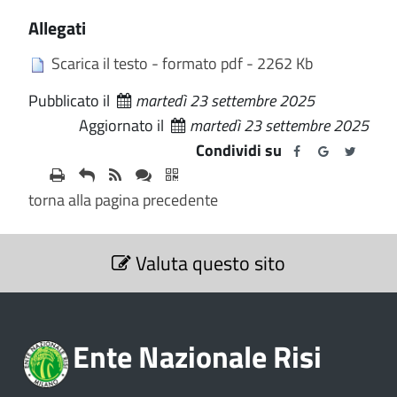
Allegati
Scarica il testo - formato pdf - 2262 Kb
Pubblicato il
martedì 23 settembre 2025
Aggiornato il
martedì 23 settembre 2025
Condividi su
torna alla pagina precedente
S
Valuta questo sito
e
z
i
o
Ente Nazionale Risi
n
e
V