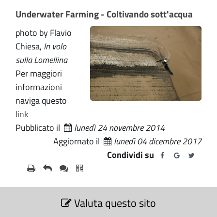
Underwater Farming - Coltivando sott'acqua
photo by Flavio
Chiesa,
In volo
sulla Lomellina
Per maggiori
informazioni
naviga questo
link
Pubblicato il
lunedì 24 novembre 2014
Aggiornato il
lunedì 04 dicembre 2017
Condividi su
S
Valuta questo sito
e
z