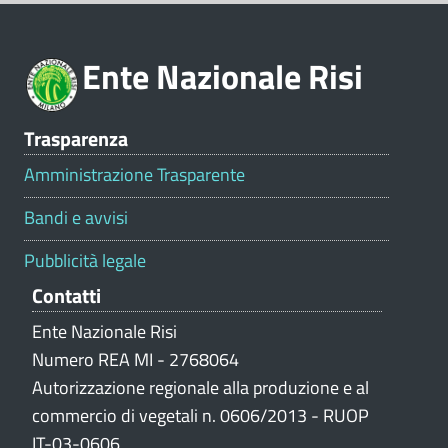
i
o
Ente Nazionale Risi
n
e
V
Trasparenza
a
l
Amministrazione Trasparente
u
t
Bandi e avvisi
a
z
Pubblicità legale
i
Contatti
o
n
Ente Nazionale Risi
e
Numero REA MI - 2768064
p
Autorizzazione regionale alla produzione e al
o
commercio di vegetali n. 0606/2013 - RUOP
r
IT-03-0606