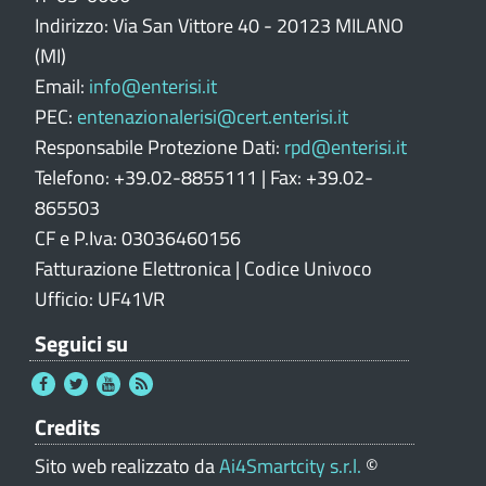
t
Indirizzo: Via San Vittore 40 - 20123 MILANO
a
l
(MI)
e
Email:
info@enterisi.it
PEC:
entenazionalerisi@cert.enterisi.it
Responsabile Protezione Dati:
rpd@enterisi.it
Telefono: +39.02-8855111 | Fax: +39.02-
865503
CF e P.Iva: 03036460156
Fatturazione Elettronica | Codice Univoco
Ufficio: UF41VR
Seguici su
Credits
Sito web realizzato da
Ai4Smartcity s.r.l.
©