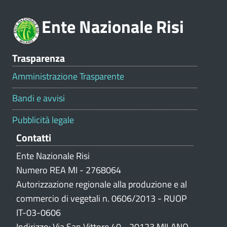
o
Ente Nazionale Risi
n
e
V
Trasparenza
a
l
Amministrazione Trasparente
u
t
Bandi e avvisi
a
z
Pubblicità legale
i
Contatti
o
n
Ente Nazionale Risi
e
Numero REA MI - 2768064
p
Autorizzazione regionale alla produzione e al
o
commercio di vegetali n. 0606/2013 - RUOP
r
IT-03-0606
t
Indirizzo: Via San Vittore 40 - 20123 MILANO