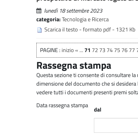
lunedì 18 settembre 2023
categoria:
Tecnologia e Ricerca
Scarica il testo - formato pdf - 1321 Kb
PAGINE :
inizio
«
...
71
72
73
74
75
76
77
Rassegna stampa
Questa sezione ti consente di consultare la 
dimensione del documento che si desidera le
vedere tutti i documenti presenti premi solta
Data rassegna stampa
dal