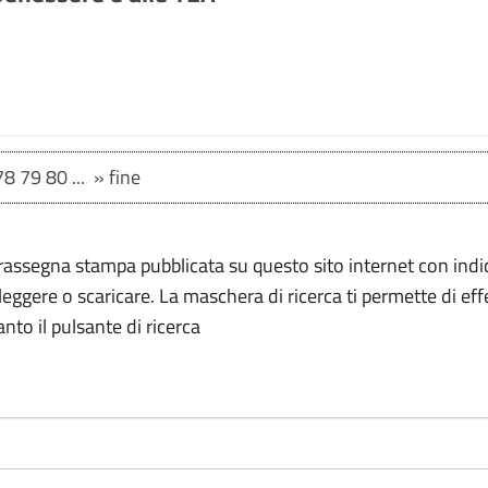
78
79
80
...
»
fine
rassegna stampa pubblicata su questo sito internet con indi
ggere o scaricare. La maschera di ricerca ti permette di eff
nto il pulsante di ricerca